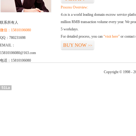
Process Overview:
4.cn is a world leading domain escrow service plat
million RMB transaction volume every year. We promi
联系所有人
5 workdays.
微信：15810106080
For detailed process, you can
“visit here”
or contact
QQ：780231698
BUY NOW
EMAIL：
>>
15810106080@163.com
电话：15810106080
Copyright © 1998 - 2
51La