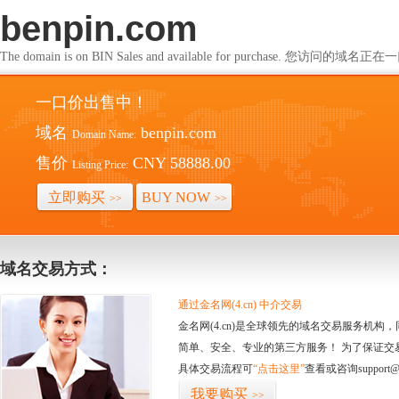
benpin.com
The domain is on BIN Sales and available for purchase. 您访问的
一口价出售中！
域名
benpin.com
Domain Name:
售价
CNY 58888.00
Listing Price:
立即购买
BUY NOW
>>
>>
域名交易方式：
通过金名网(4.cn) 中介交易
金名网(4.cn)是全球领先的域名交易服务机
简单、安全、专业的第三方服务！ 为了保证交
具体交易流程可
“点击这里”
查看或咨询support@
我要购买
>>